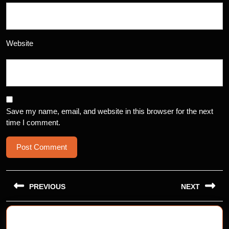
Website
Save my name, email, and website in this browser for the next
time I comment.
Post
navigation
PREVIOUS
NEXT
Previous
Next
post:
post: