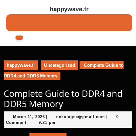
Skip
happywave.fr
to
content
Skip
to
content
Open
Button
happywave.fr
Uncategorized
Complete Guide to
DDR4 and DDR5 Memory
Complete Guide to DDR4 and
DDR5 Memory
March
nekolagsc@gm
March 11, 2026
nekolagsc@gmail.com
0
|
|
11,
Comment
9:21 pm
|
2026